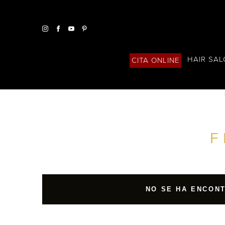
HAIR SA
CITA ONLINE
ENCUENTRA UN SALÓN CERCA DE TI
F
FILTROS AVANZADOS
ESPAÑA
NO SE HA ENCON