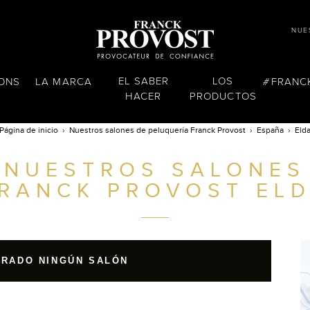
NUE
EL SABER
LOS
LONS
LA MARCA
FRANC
HACER
PRODUCTOS
Página de inicio
Nuestros salones de peluquería Franck Provost
España
Eld
NUESTROS SALONES
RANCK PROVOST
ELD
TRADO NINGÚN SALÓN