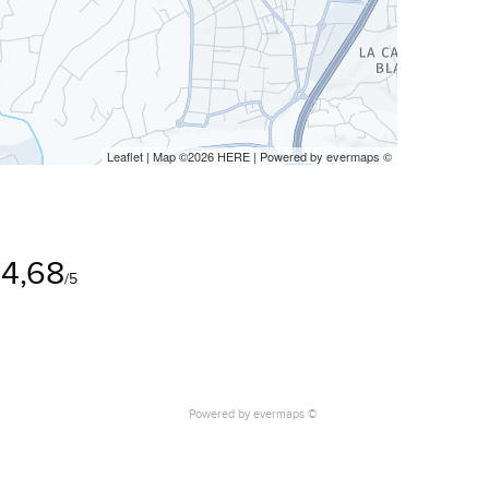
Leaflet
| Map ©2026
HERE
| Powered by
evermaps
©
4,68
/5
Powered by
evermaps ©