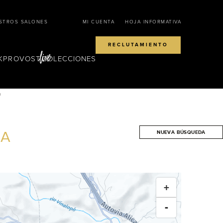
STROS SALONES
MI CUENTA
HOJA INFORMATIVA
RECLUTAMIENTO
KPROVOST
COLECCIONES
a
A
NUEVA BÚSQUEDA
BUSCAR
+
-