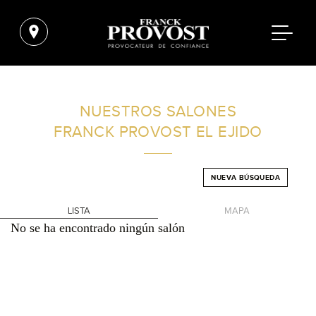
ENCUENTRA UN SALÓN CERCA DE TI
NUESTROS SALONES
FRANCK PROVOST
EL EJIDO
FILTROS AVANZADOS
NUEVA BÚSQUEDA
ESPAÑA
LISTA
MAPA
No se ha encontrado ningún salón
+
-