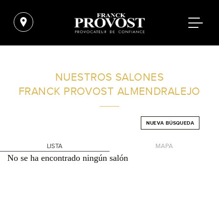
ENCUENTRA UN SALÓN CERCA DE TI
NUESTROS SALONES
FRANCK PROVOST
ALMENDRALEJO
FILTROS AVANZADOS
NUEVA BÚSQUEDA
ESPAÑA
LISTA
MAPA
No se ha encontrado ningún salón
+
-