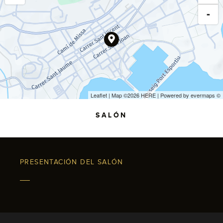
-
Leaflet
| Map ©2026
HERE
| Powered by
evermaps
©
SALÓN
PRESENTACIÓN DEL SALÓN