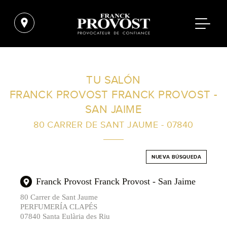
ENCUENTRA UN SALÓN CERCA DE TI
TU SALÓN
FRANCK PROVOST FRANCK PROVOST -
FILTROS AVANZADOS
SAN JAIME
80 CARRER DE SANT JAUME - 07840
ESPAÑA
NUEVA BÚSQUEDA
Franck Provost Franck Provost - San Jaime
80 Carrer de Sant Jaume
PERFUMERÍA CLAPÉS
07840 Santa Eulària des Riu