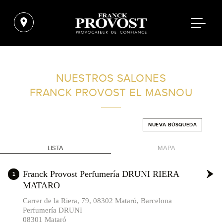
ENCUENTRA UN SALÓN CERCA DE TI
NUESTROS SALONES
FRANCK PROVOST
EL MASNOU
FILTROS AVANZADOS
NUEVA BÚSQUEDA
ESPAÑA
LISTA
MAPA
+
Franck Provost Perfumería DRUNI RIERA
1
MATARO
-
Carrer de la Riera, 79, 08302 Mataró, Barcelona
Perfumería DRUNI
08301 Mataró