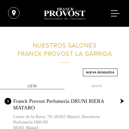
ENCUENTRA UN SALÓN CERCA DE TI
NUESTROS SALONES
FRANCK PROVOST
LA GARRIGA
FILTROS AVANZADOS
NUEVA BÚSQUEDA
ESPAÑA
LISTA
MAPA
+
Franck Provost Perfumería DRUNI RIERA
1
MATARO
-
Carrer de la Riera, 79, 08302 Mataró, Barcelona
Perfumería DRUNI
08301 Mataró