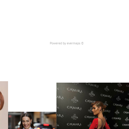
Powered by
evermaps ©