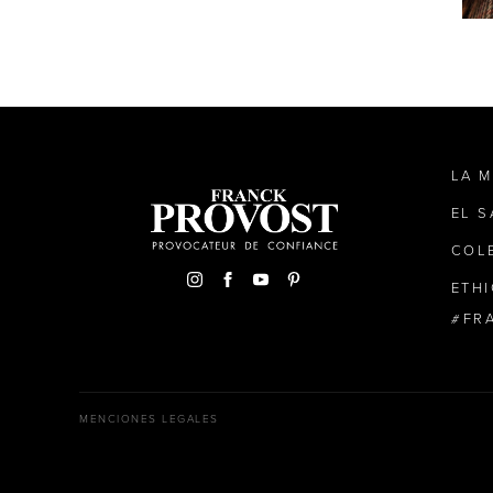
LA 
EL 
COL
ETH
FR
MENCIONES LEGALES