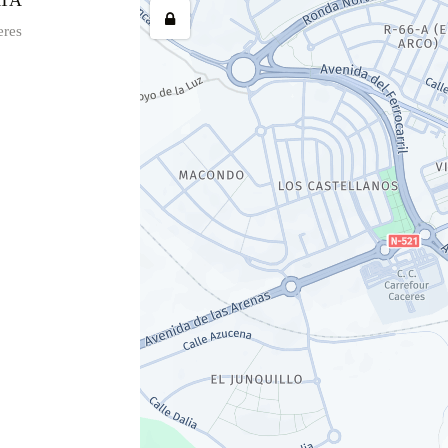
ATA
eres