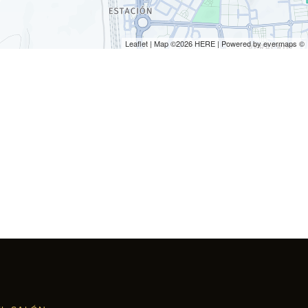
Leaflet
| Map ©2026
HERE
| Powered by
evermaps
©