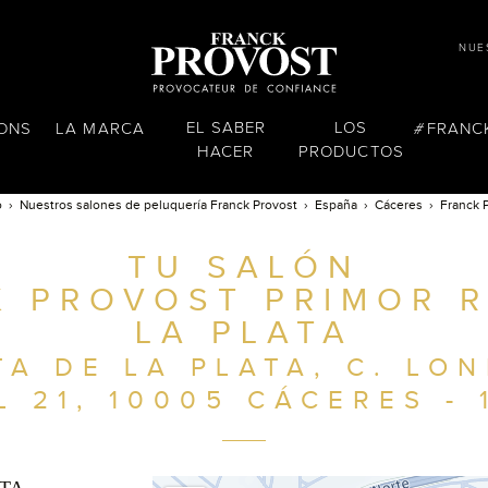
NUE
EL SABER
LOS
LONS
LA MARCA
FRANC
HACER
PRODUCTOS
o
Nuestros salones de peluquería Franck Provost
España
Cáceres
Franck 
TU SALÓN
K PROVOST PRIMOR R
LA PLATA
TA DE LA PLATA, C. LON
L 21, 10005 CÁCERES - 