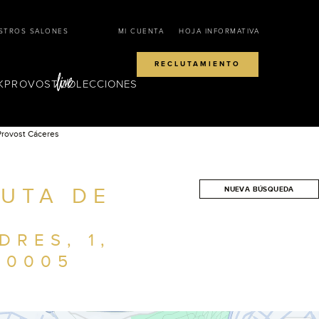
STROS SALONES
MI CUENTA
HOJA INFORMATIVA
RECLUTAMIENTO
KPROVOST
COLECCIONES
Provost Cáceres
UTA DE
NUEVA BÚSQUEDA
BUSCAR
DRES, 1,
10005