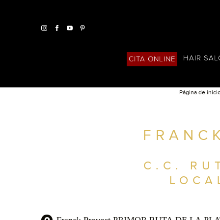
HAIR SA
CITA ONLINE
Página de inici
ENCUENTRA UN SALÓN CERCA DE TI
FRANC
FILTROS AVANZADOS
ESPAÑA
C.C. RU
LOCA