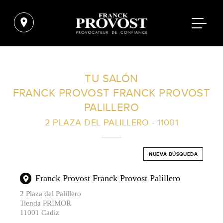
ENCUENTRA UN SALÓN CERCA DE TI
TU SALÓN
FRANCK PROVOST FRANCK PROVOST
FILTROS AVANZADOS
PALILLERO
2 PLAZA DEL PALILLERO - 11001
ESPAÑA
NUEVA BÚSQUEDA
Franck Provost Franck Provost Palillero
2 Plaza del Palillero
Tienda PRIMOR
11001 Cadiz