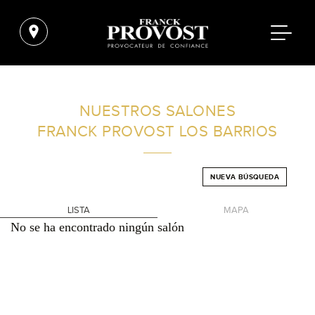
ENCUENTRA UN SALÓN CERCA DE TI
NUESTROS SALONES
FRANCK PROVOST
LOS BARRIOS
FILTROS AVANZADOS
NUEVA BÚSQUEDA
ESPAÑA
LISTA
MAPA
No se ha encontrado ningún salón
+
-