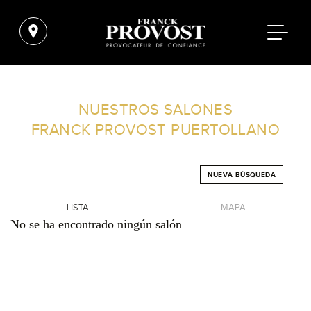
ENCUENTRA UN SALÓN CERCA DE TI
NUESTROS SALONES
FRANCK PROVOST
PUERTOLLANO
FILTROS AVANZADOS
NUEVA BÚSQUEDA
ESPAÑA
LISTA
MAPA
No se ha encontrado ningún salón
+
-