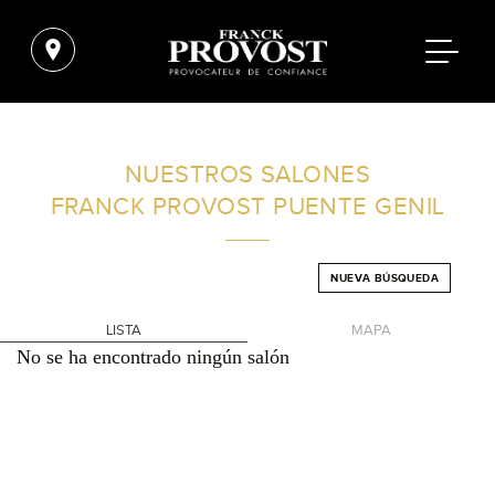
ENCUENTRA UN SALÓN CERCA DE TI
NUESTROS SALONES
FRANCK PROVOST
PUENTE GENIL
FILTROS AVANZADOS
NUEVA BÚSQUEDA
ESPAÑA
LISTA
MAPA
No se ha encontrado ningún salón
+
-