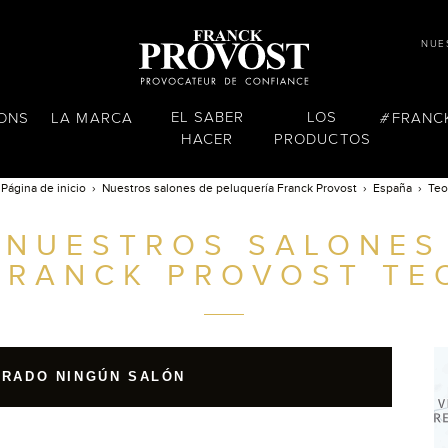
NUE
EL SABER
LOS
LONS
LA MARCA
FRANC
HACER
PRODUCTOS
Página de inicio
Nuestros salones de peluquería Franck Provost
España
Teo
NUESTROS SALONES
FRANCK PROVOST
TE
TRADO NINGÚN SALÓN