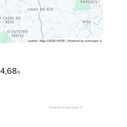
Leaflet
| Map ©2026
HERE
| Powered by
evermaps
©
4,68
/5
Powered by
evermaps ©