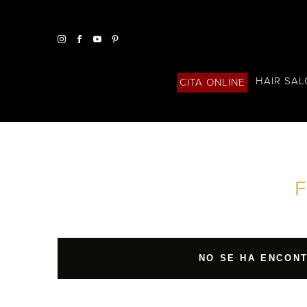
HAIR SA
CITA ONLINE
ENCUENTRA UN SALÓN CERCA DE TI
FILTROS AVANZADOS
ESPAÑA
NO SE HA ENCON