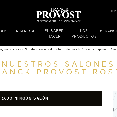
NUE
EL SABER
LOS
LONS
LA MARCA
FRANC
HACER
PRODUCTOS
ágina de inicio
Nuestros salones de peluquería Franck Provost
España
Rose
NUESTROS SALONES
RANCK PROVOST
ROS
TRADO NINGÚN SALÓN