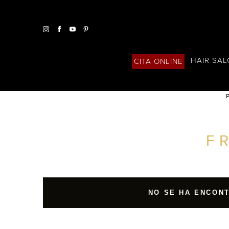
HAIR SA
CITA ONLINE
P
ENCUENTRA UN SALÓN CERCA DE TI
F
FILTROS AVANZADOS
ESPAÑA
NO SE HA ENCON