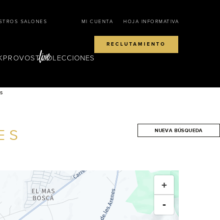
STROS SALONES
MI CUENTA
HOJA INFORMATIVA
RECLUTAMIENTO
KPROVOST
COLECCIONES
s
ES
NUEVA BÚSQUEDA
BUSCAR
+
-