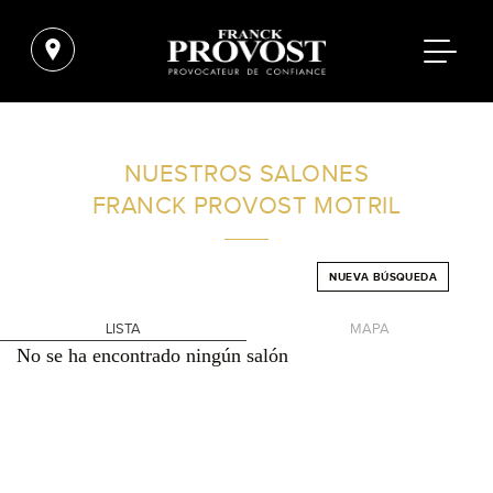
ENCUENTRA UN SALÓN CERCA DE TI
NUESTROS SALONES
FRANCK PROVOST
MOTRIL
FILTROS AVANZADOS
NUEVA BÚSQUEDA
ESPAÑA
LISTA
MAPA
No se ha encontrado ningún salón
+
-