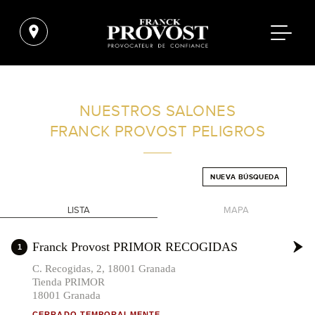
ENCUENTRA UN SALÓN CERCA DE TI
NUESTROS SALONES
FRANCK PROVOST
PELIGROS
FILTROS AVANZADOS
NUEVA BÚSQUEDA
ESPAÑA
LISTA
MAPA
+
Franck Provost PRIMOR RECOGIDAS
1
-
C. Recogidas, 2, 18001 Granada
Tienda PRIMOR
18001 Granada
CERRADO TEMPORALMENTE