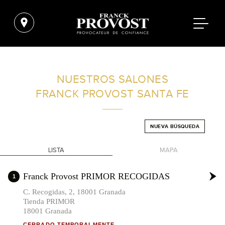
ENCUENTRA UN SALÓN CERCA DE TI
NUESTROS SALONES
FRANCK PROVOST
SANTA FE
FILTROS AVANZADOS
NUEVA BÚSQUEDA
ESPAÑA
LISTA
MAPA
+
Franck Provost PRIMOR RECOGIDAS
1
-
C. Recogidas, 2, 18001 Granada
Tienda PRIMOR
18001 Granada
CERRADO TEMPORALMENTE