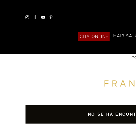
HAIR SA
CITA ONLINE
Pág
ENCUENTRA UN SALÓN CERCA DE TI
FRA
FILTROS AVANZADOS
ESPAÑA
NO SE HA ENCON