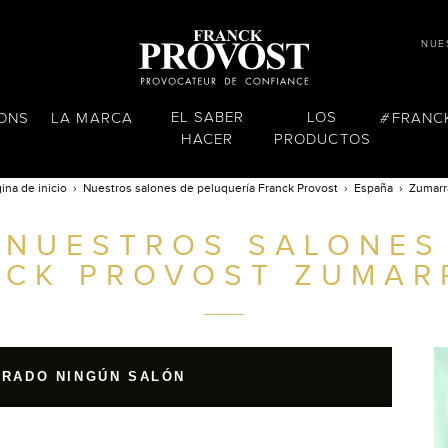
NUE
EL SABER
LOS
LONS
LA MARCA
FRANC
HACER
PRODUCTOS
ina de inicio
Nuestros salones de peluquería Franck Provost
España
Zumarr
NUESTROS SALONES
NCK PROVOST
ZUMAR
TRADO NINGÚN SALÓN