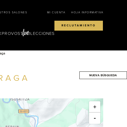
STROS SALONES
MI CUENTA
HOJA INFORMATIVA
RECLUTAMIENTO
KPROVOST
COLECCIONES
aga
RAGA
NUEVA BÚSQUEDA
BUSCAR
+
-