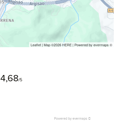
Leaflet
| Map ©2026
HERE
| Powered by
evermaps
©
4,68
/5
Powered by
evermaps ©