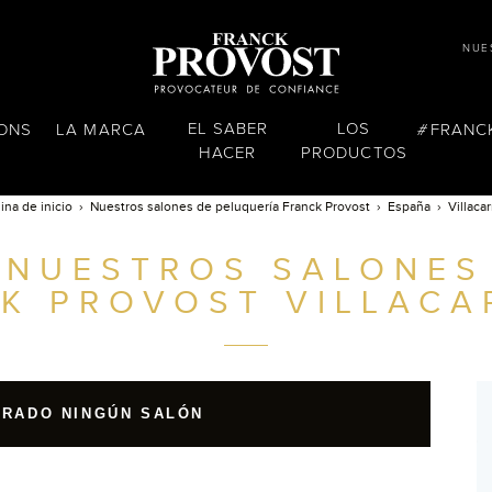
NUE
EL SABER
LOS
LONS
LA MARCA
FRANC
HACER
PRODUCTOS
ina de inicio
Nuestros salones de peluquería Franck Provost
España
Villacar
NUESTROS SALONES
K PROVOST
VILLACA
TRADO NINGÚN SALÓN