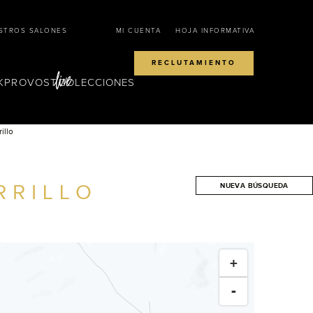
STROS SALONES
MI CUENTA
HOJA INFORMATIVA
RECLUTAMIENTO
KPROVOST
COLECCIONES
rillo
RRILLO
NUEVA BÚSQUEDA
BUSCAR
+
-