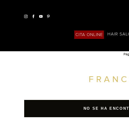
HAIR SA
CITA ONLINE
Pág
ENCUENTRA UN SALÓN CERCA DE TI
FRANC
FILTROS AVANZADOS
ESPAÑA
NO SE HA ENCON