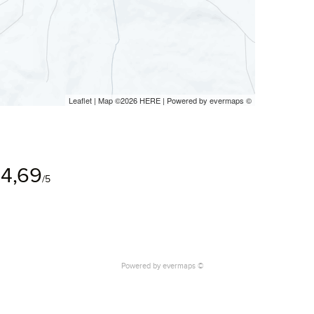
Leaflet
| Map ©2026
HERE
| Powered by
evermaps
©
4,69
/5
Powered by
evermaps ©