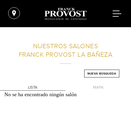
ENCUENTRA UN SALÓN CERCA DE TI
NUESTROS SALONES
FRANCK PROVOST
LA BAÑEZA
FILTROS AVANZADOS
NUEVA BÚSQUEDA
ESPAÑA
LISTA
MAPA
No se ha encontrado ningún salón
+
-