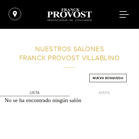
ENCUENTRA UN SALÓN CERCA DE TI
NUESTROS SALONES
FRANCK PROVOST
VILLABLINO
FILTROS AVANZADOS
NUEVA BÚSQUEDA
ESPAÑA
LISTA
MAPA
No se ha encontrado ningún salón
+
-