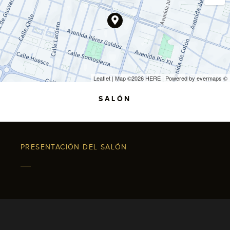
Leaflet
| Map ©2026
HERE
| Powered by
evermaps
©
SALÓN
PRESENTACIÓN DEL SALÓN