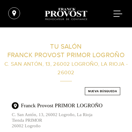
ENCUENTRA UN SALÓN CERCA DE TI
TU SALÓN
FRANCK PROVOST PRIMOR LOGROÑO
FILTROS AVANZADOS
C. SAN ANTÓN, 13, 26002 LOGROÑO, LA RIOJA -
26002
ESPAÑA
NUEVA BÚSQUEDA
Franck Provost PRIMOR LOGROÑO
C. San Antón, 13, 26002 Logroño, La Rioja
Tienda PRIMOR
26002 Logroño