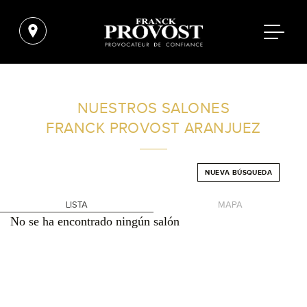
ENCUENTRA UN SALÓN CERCA DE TI
NUESTROS SALONES
FRANCK PROVOST
ARANJUEZ
FILTROS AVANZADOS
NUEVA BÚSQUEDA
ESPAÑA
LISTA
MAPA
No se ha encontrado ningún salón
+
-