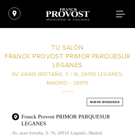
ENCUENTRA UN SALÓN CERCA DE TI
TU SALÓN
FRANCK PROVOST PRIMOR PARQUESUR
FILTROS AVANZADOS
LEGANES
AV. GRAN BRETAÑA, S / N, 28916 LEGANÉS,
MADRID - 28919
ESPAÑA
NUEVA BÚSQUEDA
Franck Provost PRIMOR PARQUESUR
LEGANES
Av. gran bretaña, S / N, 28916 Leganés, Madrid