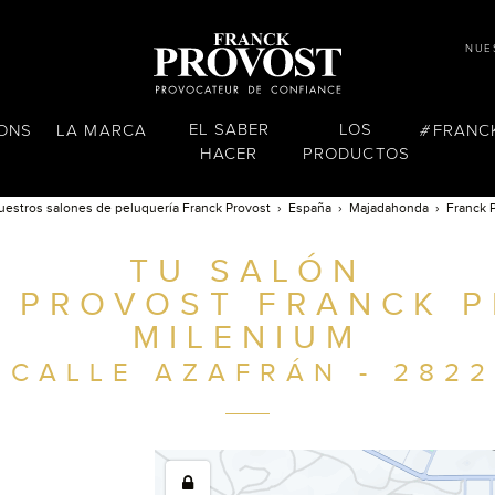
NUE
EL SABER
LOS
LONS
LA MARCA
FRANC
HACER
PRODUCTOS
uestros salones de peluquería Franck Provost
España
Majadahonda
Franck 
TU SALÓN
 PROVOST FRANCK 
MILENIUM
 CALLE AZAFRÁN - 282