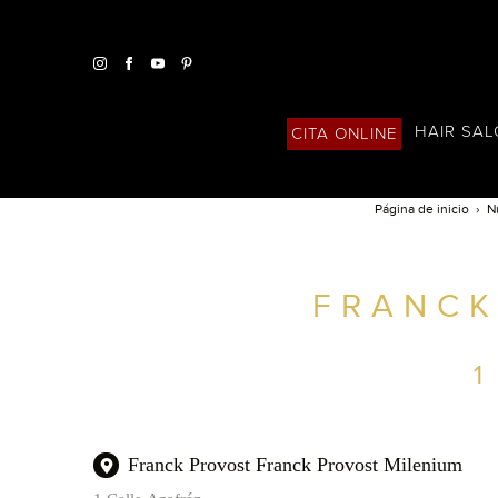
HAIR SA
CITA ONLINE
Página de inicio
N
ENCUENTRA UN SALÓN CERCA DE TI
FRANCK
FILTROS AVANZADOS
ESPAÑA
1
Franck Provost Franck Provost Milenium