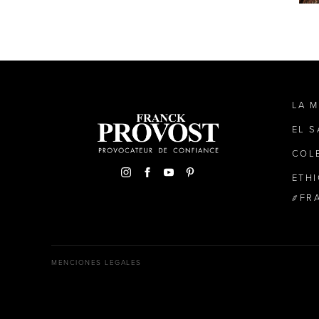
LA 
EL 
COL
ETH
FR
MENCIONES LEGALES