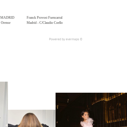
6 MADRID
Franck Provost Fuencarral
e Orense
Madrid - C/Claudio Coello
Powered by
evermaps ©