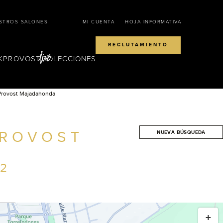
STROS SALONES
MI CUENTA
HOJA INFORMATIVA
RECLUTAMIENTO
KPROVOST
COLECCIONES
Provost Majadahonda
PROVOST
NUEVA BÚSQUEDA
BUSCAR
22
+