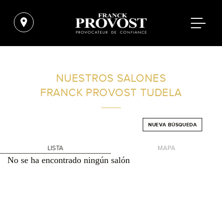
ENCUENTRA UN SALÓN CERCA DE TI
NUESTROS SALONES
FRANCK PROVOST
TUDELA
FILTROS AVANZADOS
NUEVA BÚSQUEDA
ESPAÑA
LISTA
MAPA
No se ha encontrado ningún salón
+
-