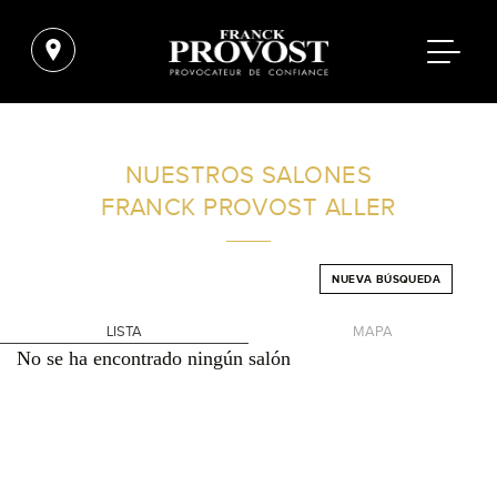
ENCUENTRA UN SALÓN CERCA DE TI
NUESTROS SALONES
FRANCK PROVOST
ALLER
FILTROS AVANZADOS
NUEVA BÚSQUEDA
ESPAÑA
LISTA
MAPA
No se ha encontrado ningún salón
+
-