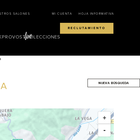
STROS SALONES
MI CUENTA
HOJA INFORMATIVA
RECLUTAMIENTO
KPROVOST
COLECCIONES
a
A
NUEVA BÚSQUEDA
BUSCAR
+
-