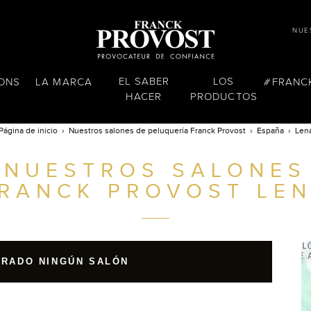
NUE
EL SABER
LOS
LONS
LA MARCA
FRANC
HACER
PRODUCTOS
Página de inicio
Nuestros salones de peluquería Franck Provost
España
Len
NUESTROS SALONES
RANCK PROVOST
LEN
TRADO NINGÚN SALÓN