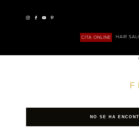
HAIR SA
CITA ONLINE
ENCUENTRA UN SALÓN CERCA DE TI
F
FILTROS AVANZADOS
ESPAÑA
NO SE HA ENCON