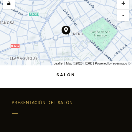
+
-
Leaflet
| Map ©2026
HERE
| Powered by
evermaps
©
SALÓN
PRESENTACIÓN DEL SALÓN