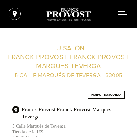
ENCUENTRA UN SALÓN CERCA DE TI
TU SALÓN
FRANCK PROVOST FRANCK PROVOST
FILTROS AVANZADOS
MARQUES TEVERGA
5 CALLE MARQUÉS DE TEVERGA - 33005
ESPAÑA
NUEVA BÚSQUEDA
Franck Provost Franck Provost Marques
Teverga
5 Calle Marqués de Teverga
Tienda de la UZ