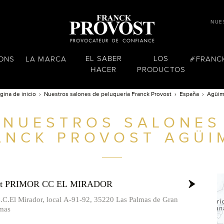
NUE
EL SABER
LOS
LONS
LA MARCA
FRANC
HACER
PRODUCTOS
gina de inicio
Nuestros salones de peluquería Franck Provost
España
Agüim
NUESTROS SALONES
ANCK PROVOST
AGÜI
ost PRIMOR CC EL MIRADOR
C.C.El Mirador, local A-91-92, 35220 Las Palmas de Gran
lmas