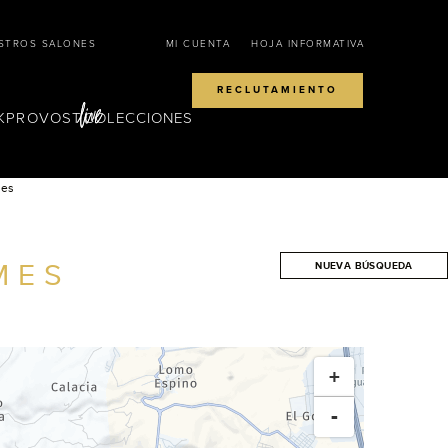
STROS SALONES
MI CUENTA
HOJA INFORMATIVA
RECLUTAMIENTO
KPROVOST
COLECCIONES
es
MES
NUEVA BÚSQUEDA
BUSCAR
+
-