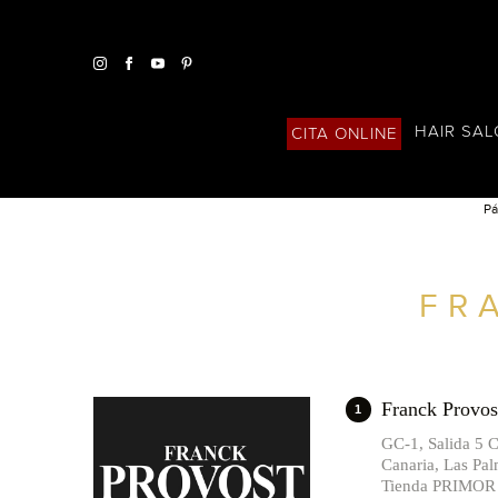
HAIR SA
CITA ONLINE
Pá
ENCUENTRA UN SALÓN CERCA DE TI
FR
FILTROS AVANZADOS
ESPAÑA
Franck Prov
1
GC-1, Salida 5 
Canaria, Las Pa
Tienda PRIMOR