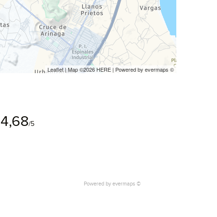
Leaflet
| Map ©2026
HERE
| Powered by
evermaps
©
4,68
/5
Powered by
evermaps ©