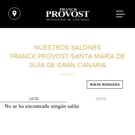
ENCUENTRA UN SALÓN CERCA DE TI
NUESTROS SALONES
FRANCK PROVOST
SANTA MARÍA DE
FILTROS AVANZADOS
GUÍA DE GRAN CANARIA
ESPAÑA
NUEVA BÚSQUEDA
LISTA
MAPA
No se ha encontrado ningún salón
+
-