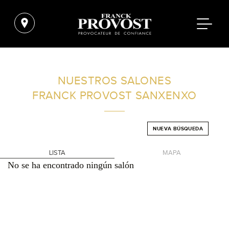
ENCUENTRA UN SALÓN CERCA DE TI
NUESTROS SALONES
FRANCK PROVOST
SANXENXO
FILTROS AVANZADOS
NUEVA BÚSQUEDA
ESPAÑA
LISTA
MAPA
No se ha encontrado ningún salón
+
-