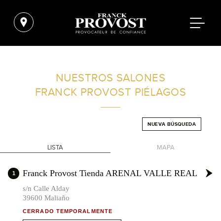
ENCUENTRA UN SALÓN CERCA DE TI
NUESTROS SALONES
FRANCK PROVOST
PIÉLAGOS
FILTROS AVANZADOS
NUEVA BÚSQUEDA
ESPAÑA
LISTA
MAPA
+
Franck Provost Tienda ARENAL VALLE REAL
1
-
s/n Calle Alday
39600 Maliaño
CERRADO TEMPORALMENTE