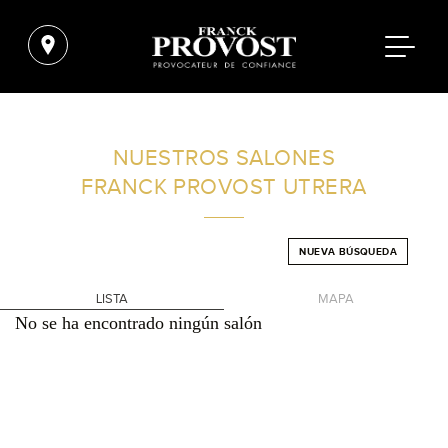
ENCUENTRA UN SALÓN CERCA DE TI
NUESTROS SALONES
FRANCK PROVOST
UTRERA
FILTROS AVANZADOS
NUEVA BÚSQUEDA
ESPAÑA
LISTA
MAPA
No se ha encontrado ningún salón
+
-