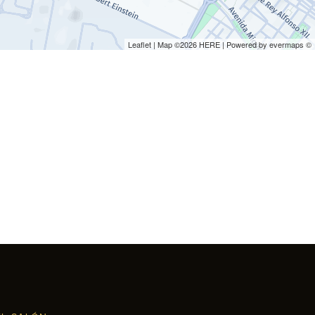
Leaflet
| Map ©2026
HERE
| Powered by
evermaps
©