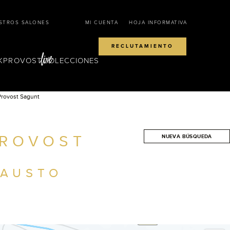
STROS SALONES
MI CUENTA
HOJA INFORMATIVA
RECLUTAMIENTO
KPROVOST
COLECCIONES
Provost Sagunt
PROVOST
NUEVA BÚSQUEDA
BUSCAR
FAUSTO