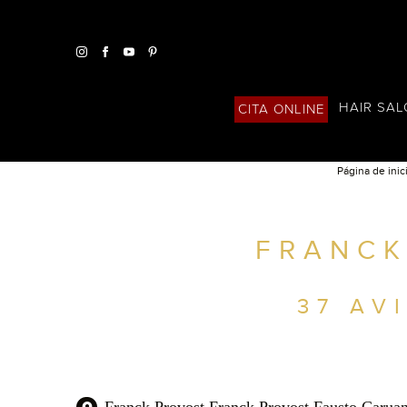
HAIR SA
CITA ONLINE
Página de inic
ENCUENTRA UN SALÓN CERCA DE TI
FRANCK
FILTROS AVANZADOS
ESPAÑA
37 AV