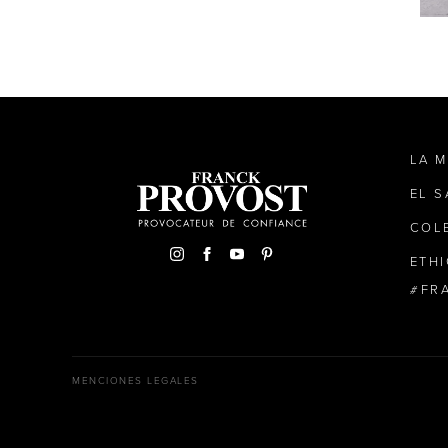
LA 
EL 
COL
ETH
FR
MENCIONES LEGALES