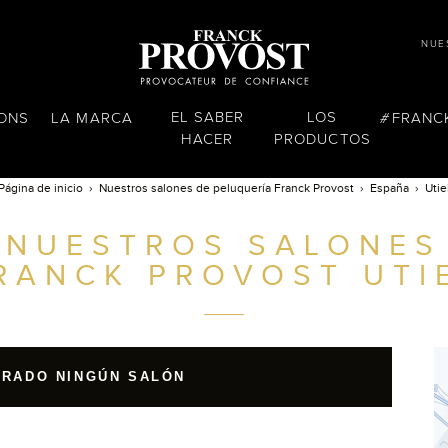
NUE
EL SABER
LOS
LONS
LA MARCA
FRANC
HACER
PRODUCTOS
Página de inicio
Nuestros salones de peluquería Franck Provost
España
Utie
NUESTROS SALONES
RANCK PROVOST
UTI
TRADO NINGÚN SALÓN