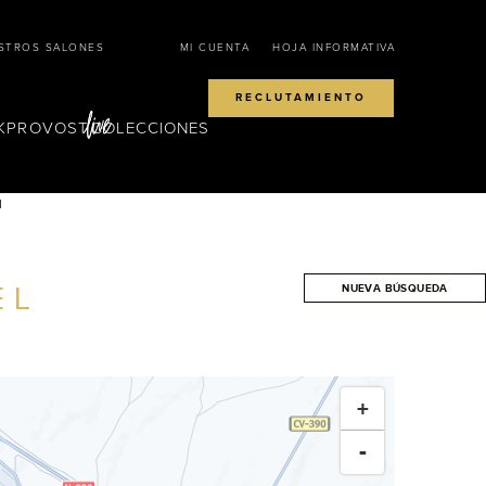
STROS SALONES
MI CUENTA
HOJA INFORMATIVA
RECLUTAMIENTO
KPROVOST
COLECCIONES
l
EL
NUEVA BÚSQUEDA
BUSCAR
+
-