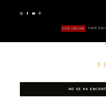
HAIR SA
CITA ONLINE
ENCUENTRA UN SALÓN CERCA DE TI
F
FILTROS AVANZADOS
ESPAÑA
NO SE HA ENCON