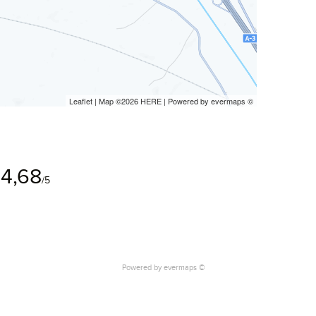
Leaflet
| Map ©2026
HERE
| Powered by
evermaps
©
4,68
/5
Powered by
evermaps ©