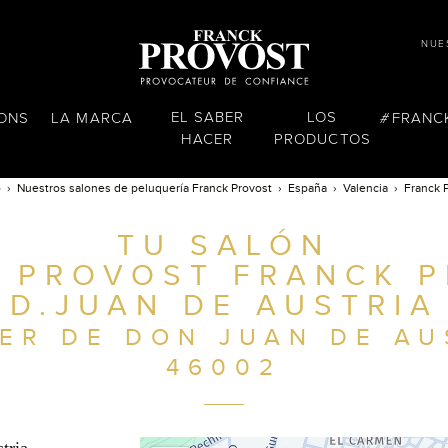
NUE
EL SABER
LOS
LONS
LA MARCA
FRANC
HACER
PRODUCTOS
o
Nuestros salones de peluquería Franck Provost
España
Valencia
Franck 
TU SALÓN
 PROVOST FRANCK 
D.JUAN DE AUSTRIA
ER DE DON JUAN DE AU
46002