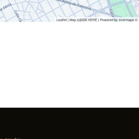
Leaflet
| Map ©2026
HERE
| Powered by
evermaps
©