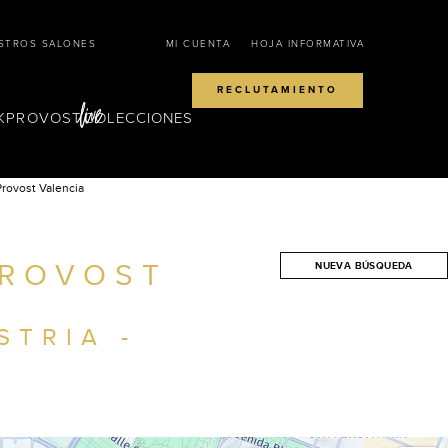
STROS SALONES
MI CUENTA
HOJA INFORMATIVA
RECLUTAMIENTO
KPROVOST
COLECCIONES
Provost Valencia
PROVOST
NUEVA BÚSQUEDA
BUSCAR
STRIA -