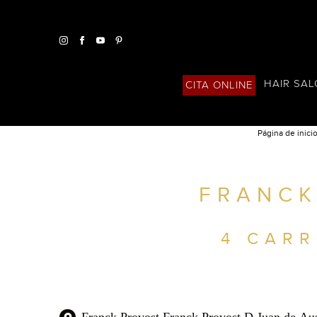
HAIR SA
CITA ONLINE
Página de inici
ENCUENTRA UN SALÓN CERCA DE TI
FRANCK
FILTROS AVANZADOS
ESPAÑA
4 CARR