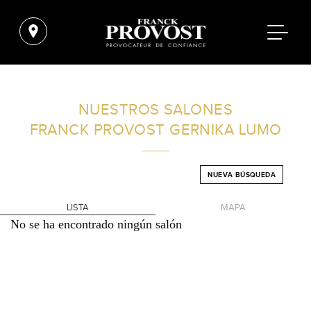
ENCUENTRA UN SALÓN CERCA DE TI
NUESTROS SALONES
FRANCK PROVOST
GERNIKA LUMO
FILTROS AVANZADOS
NUEVA BÚSQUEDA
ESPAÑA
LISTA
MAPA
No se ha encontrado ningún salón
+
-