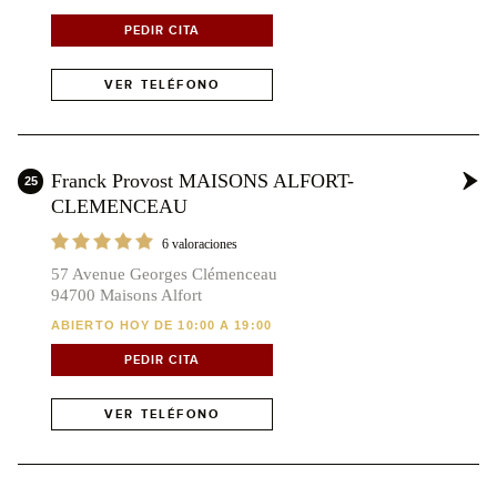
x14
PEDIR CITA
x16
x186
VER TELÉFONO
x5
x3
x3
x7
x36
x21
x12
x6
Franck Provost MAISONS ALFORT-
x9
25
x8
x29
CLEMENCEAU
x27
6 valoraciones
x23
x10
x10
57 Avenue Georges Clémenceau
x30
94700 Maisons Alfort
x3
ABIERTO HOY DE 10:00 A 19:00
x7
PEDIR CITA
VER TELÉFONO