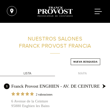
ENCUENTRA UN SALÓN CERCA DE TI
NUESTROS SALONES
FRANCK PROVOST
FRANCIA
FILTROS AVANZADOS
NUEVA BÚSQUEDA
FRANCIA
LISTA
MAPA
+
Franck Provost ENGHIEN - AV. DE CEINTURE
1
-
2 valoraciones
6 Avenue de la Ceinture
95880 Enghien les Bains