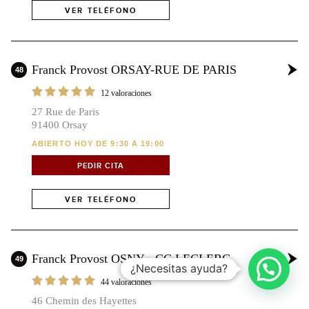
VER TELÉFONO
Franck Provost ORSAY-RUE DE PARIS
48
12 valoraciones
27 Rue de Paris
91400 Orsay
ABIERTO HOY DE 9:30 A 19:00
PEDIR CITA
VER TELÉFONO
Franck Provost OSNY - CC LECLERC
49
¿Necesitas ayuda?
44 valoraciones
300 km
300 mi
46 Chemin des Hayettes
Leaflet
| Map ©2026
HERE
| Powered by
evermaps
©