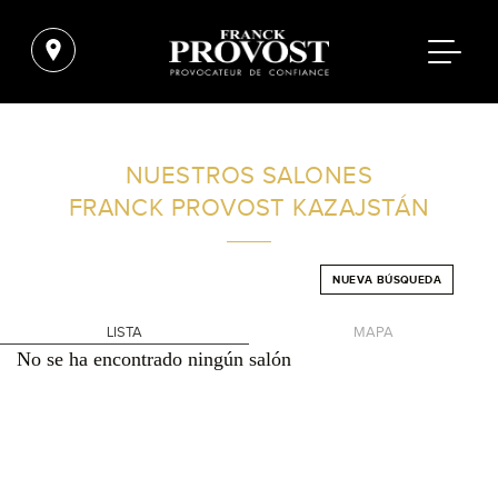
ENCUENTRA UN SALÓN CERCA DE TI
NUESTROS SALONES
FRANCK PROVOST
KAZAJSTÁN
FILTROS AVANZADOS
NUEVA BÚSQUEDA
KAZAJSTÁN
LISTA
MAPA
No se ha encontrado ningún salón
+
-