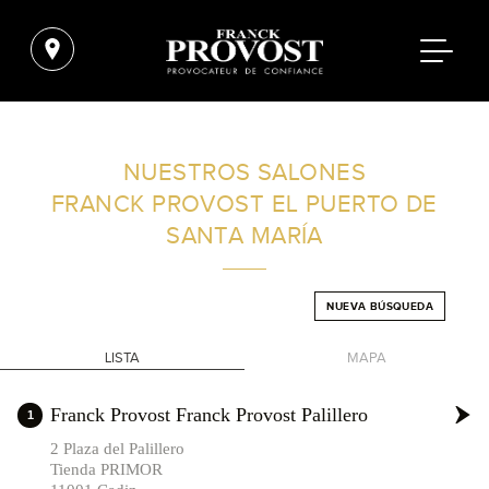
ENCUENTRA UN SALÓN CERCA DE TI
NUESTROS SALONES
FRANCK PROVOST
EL PUERTO DE
FILTROS AVANZADOS
SANTA MARÍA
ESPAÑA
NUEVA BÚSQUEDA
LISTA
MAPA
+
Franck Provost Franck Provost Palillero
1
-
2 Plaza del Palillero
Tienda PRIMOR