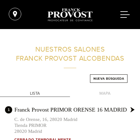
ENCUENTRA UN SALÓN CERCA DE TI
NUESTROS SALONES
FRANCK PROVOST
ALCOBENDAS
FILTROS AVANZADOS
NUEVA BÚSQUEDA
ESPAÑA
LISTA
MAPA
+
Franck Provost PRIMOR ORENSE 16 MADRID
1
-
C. de Orense, 16, 28020 Madrid
Tienda PRIMOR
28020 Madrid
CERRADO TEMPORALMENTE