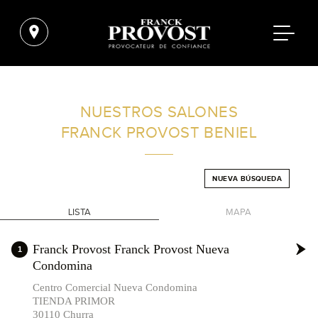
ENCUENTRA UN SALÓN CERCA DE TI
NUESTROS SALONES
FRANCK PROVOST
BENIEL
FILTROS AVANZADOS
NUEVA BÚSQUEDA
ESPAÑA
LISTA
MAPA
+
Franck Provost Franck Provost Nueva
1
Condomina
-
Centro Comercial Nueva Condomina
TIENDA PRIMOR
30110 Churra