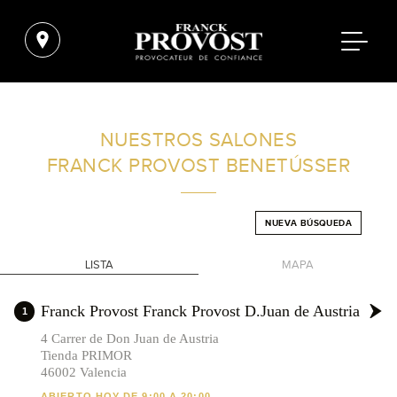
ENCUENTRA UN SALÓN CERCA DE TI
NUESTROS SALONES
FRANCK PROVOST
BENETÚSSER
FILTROS AVANZADOS
NUEVA BÚSQUEDA
ESPAÑA
LISTA
MAPA
+
Franck Provost Franck Provost D.Juan de Austria
1
-
4 Carrer de Don Juan de Austria
Tienda PRIMOR
46002 Valencia
ABIERTO HOY DE 9:00 A 20:00