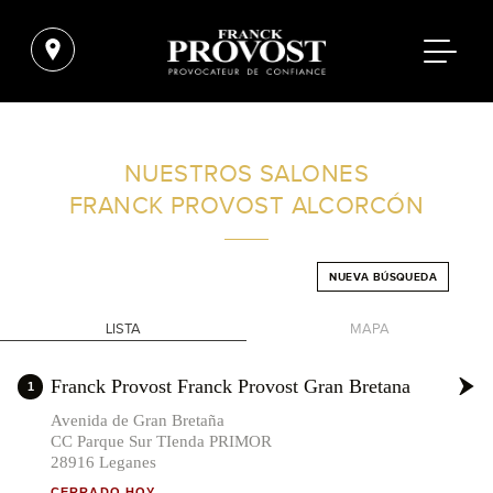
ENCUENTRA UN SALÓN CERCA DE TI
NUESTROS SALONES
FRANCK PROVOST
ALCORCÓN
FILTROS AVANZADOS
NUEVA BÚSQUEDA
ESPAÑA
LISTA
MAPA
+
Franck Provost Franck Provost Gran Bretana
1
-
Avenida de Gran Bretaña
CC Parque Sur TIenda PRIMOR
28916 Leganes
CERRADO HOY