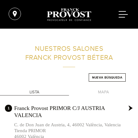
ENCUENTRA UN SALÓN CERCA DE TI
NUESTROS SALONES
FRANCK PROVOST
BÉTERA
FILTROS AVANZADOS
NUEVA BÚSQUEDA
ESPAÑA
LISTA
MAPA
+
Franck Provost PRIMOR C/J AUSTRIA
1
VALENCIA
-
C. de Don Juan de Austria, 4, 46002 València, Valencia
Tienda PRIMOR
46002 València